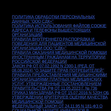
Документы
ПОЛИТИКА ОБРАБОТКИ ПЕРСОНАЛЬНЫХ
ДАННЫХ "ООО СДК+"
ПОЛИТИКА ИСПОЛЬЗОВАНИЯ ФАЙЛОВ COOKIE
АДРЕСА И ТЕЛЕФОНЫ ВЫШЕСТОЯЩИХ
ОРГАНИЗАЦИЙ
ПРАВИЛА ВНУТРЕННЕГО РАСПОРЯДКА И
ПОВЕДЕНИЯ ДЛЯ ПАЦИЕНТОВ МЕДИЦИНСКОЙ
ОРГАНИЗАЦИИ ООО "СДК+"
ПРАВИЛА ОКАЗАНИЯ МЕДИЦИНСКОЙ ПОМОЩИ
ИНОСТРАННЫМ ГРАЖДАНАМ НА ТЕРРИТОРИИ
РОССИЙСКОЙ ФЕДЕРАЦИИ
ЗАКОН РФ ОТ 07.02.1992 N 2300-1 (РЕД. ОТ
08.08.2024) "О ЗАЩИТЕ ПРАВ ПОТРЕБИТЕЛЕЙ"
ПРАВИЛА ПРЕДОСТАВЛЕНИЯ МЕДИЦИНСКИМИ
ОРГАНИЗАЦИЯМИ ПЛАТНЫХ МЕДИЦИНСКИХ
УСЛУГ, УТВЕРЖДЕННЫЕ ПОСТАНОВЛЕНИЕМ
ПРАВИТЕЛЬСТВА РФ ОТ 11.05.2023 Г. № 736
ПРИКАЗ МИНЗДРАВА РФ ОТ 15.07.2016 N 520Н ОБ
УТВЕРЖДЕНИИ КРИТЕРИЕВ ОЦЕНКИ КАЧЕСТВА
МЕДИЦИНСКОЙ ПОМОЩИ
ФЕДЕРАЛЬНЫЙ ЗАКОН ОТ 24.11.95 N 181-ФЗ О
СОЦИАЛЬНОЙ ЗАЩИТЕ ИНВАЛИДОВ В