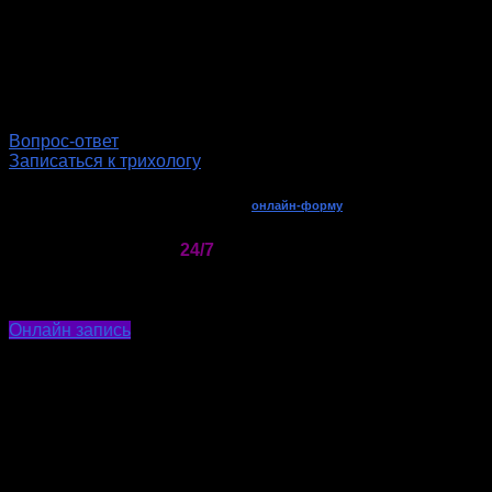
Вопрос-ответ
Записаться к трихологу
Записывайтесь к трихологу через
онлайн-форму
или по телефону
24/7
Принимаем заявки
. Мы обязательно Вам перезвоним!
Онлайн запись
+7 (812) 214-11-88
Режим работы:
ПН-ПТ: 9:00 — 22:00