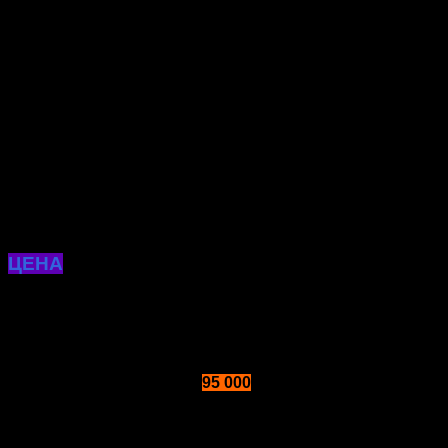
ЦЕНА
Операция по пересадке волос
на бороде
от
95 000
р.