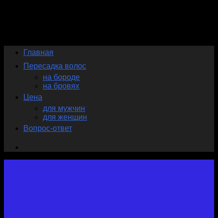
Skip
to
content
Главная
Пересадка волос
на бороде
на бровях
Цена
для мужчин
для женщин
Вопрос-ответ